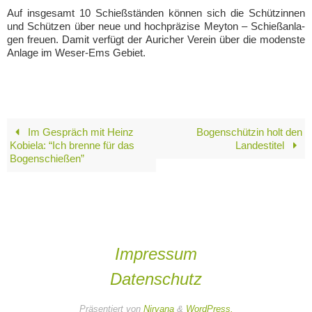
Auf ins­ge­samt 10 Schieß­stän­den kön­nen sich die Schüt­zin­nen
und Schüt­zen über neue und hoch­prä­zi­se Mey­ton – Schieß­an­la­
gen freu­en. Damit ver­fügt der Auricher Ver­ein über die modens­te
Anla­ge im Weser-Ems Gebiet.
Im Gespräch mit Heinz
Bogenschützin holt den
Kobiela: “Ich brenne für das
Landestitel
Bogenschießen”
Impressum
Datenschutz
Präsentiert von
Nirvana
&
WordPress.