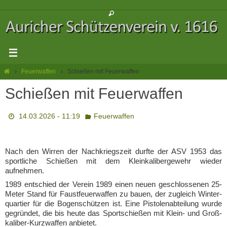
Zum
Inhalt
springen
Start
Feuerwaffen
Schießen mit Feuerwaffen
Schießen mit Feuerwaffen
14.03.2026 - 11:19
Feuerwaffen
Nach den Wir­ren der Nach­kriegs­zeit durf­te der ASV 1953 das
sport­li­che Schie­ßen mit dem Klein­ka­li­ber­ge­wehr wie­der
aufnehmen.
1989 ent­schied der Ver­ein 1989 einen neu­en geschlos­se­nen 25-
Meter Stand für Faust­feu­er­waf­fen zu bau­en, der zugleich Win­ter­
quar­tier für die Bogen­schüt­zen ist. Eine Pis­to­len­ab­tei­lung wur­de
gegrün­det, die bis heu­te das Sport­schie­ßen mit Klein- und Groß­
ka­li­ber-Kurz­waf­fen anbietet.