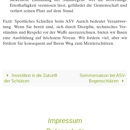
Ernst­haf­tig­keit ver­mis­sen lässt, gefähr­det die Gemein­schaft und
ver­liert sei­nen Platz auf dem Stand.
Fazit:
Sport­li­ches Schie­ßen beim ASV Aurich bedeu­tet Ver­ant­wor­
tung. Wenn Sie bereit sind, sich durch Dis­zi­plin, tech­ni­sches Ver­
ständ­nis und Respekt vor der Waf­fe aus­zu­zeich­nen, bie­ten wir Ihnen
eine Aus­bil­dung auf höchs­tem Niveau. Wir for­dern viel, aber wir
för­dern Sie kon­se­quent auf Ihrem Weg zum Meisterschützen.
Investition in die Zukunft
Sommersaison bei ASV-
der Schützen
Bogenschützen
Impressum