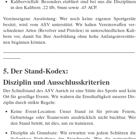
Kali­ber­viel­falt:
Beson­ders eta­bliert sind bei uns die Dis­zi­pli­nen
in den Kali­bern
.22 lfb, 9mm
sowie
.45 ACP
.
Ver­eins­ei­ge­ne Aus­rüs­tung:
Wer noch kei­ne eige­nen Sport­ge­rä­te
besitzt, wird vom ASV unter­stützt. Wir hal­ten
Ver­eins­waf­fen ver­
schie­de­ner Arten (Revol­ver und Pis­to­len)
in unter­schied­li­chen Kali­
bern vor, damit Sie Ihre Aus­bil­dung ohne hohe Anfangs­in­ves­ti­tio­
nen begin­nen können.
_​_​_​_​_​_​_​_​_​_​_​_​_​_​_​_​_​_​_​_​_​_​_​_​_​_​_​_​_​_​_​_​_​_​_​_​_​_​_​_​_​_​_​_​_​_​_​_​_​_​_​_​_​
_​_​_​_​_​_​_​
5. Der Stand-Kodex:
Disziplin und Ausschlusskriterien
Der Schieß­stand des ASV Aurich ist eine Stät­te des Sports und kein
Ort für gesel­li­ge Events. Wir wah­ren die Ernst­haf­tig­keit unse­rer Dis­
zi­plin durch strik­te Regeln:
Kei­ne Event-Loca­ti­on:
Unser Stand ist für pri­va­te Fei­ern,
Geburts­ta­ge oder Team­e­vents aus­drück­lich
nicht buch­bar
. Wer
den Stand betritt, tut dies, um zu trainieren.
Dis­zi­plin als Grund­satz:
Wir erwar­ten von jedem Schüt­zen die
lücken­lo­se Ein­hal­tung der Stand­re­geln. Wer die not­wen­di­ge