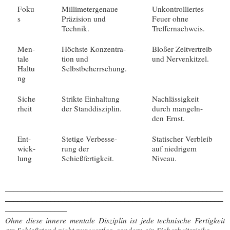
Foku
Mil­li­me­ter­ge­naue
Unkon­trol­lier­tes
s
Prä­zi­si­on und
Feu­er ohne
Technik.
Treffernachweis.
Men­
Höchs­te Kon­zen­tra­
Blo­ßer Zeit­ver­treib
ta­le
ti­on und
und Nervenkitzel.
Haltu
Selbstbeherrschung.
ng
Siche
Strik­te Ein­hal­tung
Nach­läs­sig­keit
r­heit
der Standdisziplin.
durch man­geln­
den Ernst.
Ent­
Ste­ti­ge Ver­bes­se­
Sta­ti­scher Ver­bleib
wick­
rung der
auf nied­ri­gem
lung
Schießfertigkeit.
Niveau.
_​_​_​_​_​_​_​_​_​_​_​_​_​_​_​_​_​_​_​_​_​_​_​_​_​_​_​_​_​_​_​_​_​_​_​_​_​_​_​_​_​_​_​_​_​_​_​_​_​_​_​_​_​
_​_​_​_​_​_​_​_​_​_​_​_​_​_​_​_​_​_​_​_​_​_​_​_​_​_​_​_​_​_​_​_​_​_​_​_​_​_​_​_​_​_​_​_​_​_​_​_​_​_​_​_​_​
_​_​_​_​_​_​_​_​_​_​_​_​_​_​_​
Ohne die­se inne­re men­ta­le Dis­zi­plin ist jede tech­ni­sche Fer­tig­keit