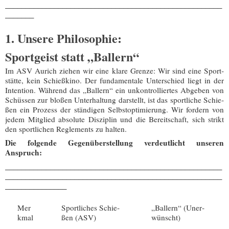
_​_​_​_​_​_​_​_​_​_​_​_​_​_​_​_​_​_​_​_​_​_​_​_​_​_​_​_​_​_​_​_​_​_​_​_​_​_​_​_​_​_​_​_​_​_​_​_​_​_​_​_​_​
_​_​_​_​_​_​_​
1. Unsere Philosophie:
Sportgeist statt „Ballern“
Im ASV Aurich zie­hen wir eine kla­re Gren­ze: Wir sind eine Sport­
stät­te, kein Schieß­ki­no. Der fun­da­men­ta­le Unter­schied liegt in der
Inten­ti­on. Wäh­rend das „Bal­lern“ ein unkon­trol­lier­tes Abge­ben von
Schüs­sen zur blo­ßen Unter­hal­tung dar­stellt, ist das sport­li­che Schie­
ßen ein Pro­zess der stän­di­gen Selbst­op­ti­mie­rung. Wir for­dern von
jedem Mit­glied abso­lu­te Dis­zi­plin und die Bereit­schaft, sich strikt
den sport­li­chen Regle­ments zu halten.
Die fol­gen­de Gegen­über­stel­lung ver­deut­licht unse­ren
Anspruch:
_​_​_​_​_​_​_​_​_​_​_​_​_​_​_​_​_​_​_​_​_​_​_​_​_​_​_​_​_​_​_​_​_​_​_​_​_​_​_​_​_​_​_​_​_​_​_​_​_​_​_​_​_​
_​_​_​_​_​_​_​_​_​_​_​_​_​_​_​_​_​_​_​_​_​_​_​_​_​_​_​_​_​_​_​_​_​_​_​_​_​_​_​_​_​_​_​_​_​_​_​_​_​_​_​_​_​
_​_​_​_​_​_​_​_​_​_​_​_​_​_​_​
Mer
Sport­li­ches Schie­
„Bal­lern“ (Uner­
k­mal
ßen (ASV)
wünscht)