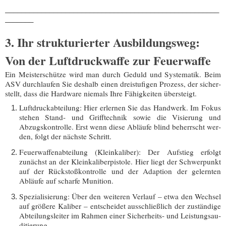
_​_​_​_​_​_​_​_​_​_​_​_​_​_​_​_​_​_​_​_​_​_​_​_​_​_​_​_​_​_​_​_​_​_​_​_​_​_​_​_​_​_​_​_​_​_​_​_​_​_​_​_​_​
_​_​_​_​_​_​_​
3. Ihr strukturierter Ausbildungsweg:
Von der Luftdruckwaffe zur Feuerwaffe
Ein Meis­ter­schüt­ze wird man durch Geduld und Sys­te­ma­tik. Beim
ASV durch­lau­fen Sie des­halb einen drei­stu­fi­gen Pro­zess, der sicher­
stellt, dass die Hard­ware nie­mals Ihre Fähig­kei­ten übersteigt.
Luft­druck­ab­tei­lung:
Hier erler­nen Sie das Hand­werk. Im Fokus
ste­hen
Stand- und Griff­tech­nik
sowie die
Visie­rung und
Abzugs­kon­trol­le
. Erst wenn die­se Abläu­fe blind beherrscht wer­
den, folgt der nächs­te Schritt.
Feu­er­waf­fen­ab­tei­lung (Klein­ka­li­ber):
Der Auf­stieg erfolgt
zunächst an der Klein­ka­li­ber­pis­to­le. Hier liegt der Schwer­punkt
auf der
Rück­stoß­kon­trol­le
und der Adap­ti­on der gelern­ten
Abläu­fe auf schar­fe Munition.
Spe­zia­li­sie­rung:
Über den wei­te­ren Ver­lauf – etwa den Wech­sel
auf grö­ße­re Kali­ber – ent­schei­det aus­schließ­lich der zustän­di­ge
Abtei­lungs­lei­ter im Rah­men einer
Sicher­heits- und Leis­tungs­au­
di­tie­rung
.