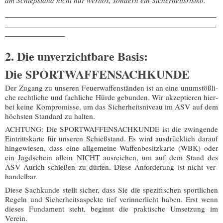
am Schieß­stand nicht nur wert­los, son­dern ein Sicherheitsrisiko.
_​_​_​_​_​_​_​_​_​_​_​_​_​_​_​_​_​_​_​_​_​_​_​_​_​_​_​_​_​_​_​_​_​_​_​_​_​_​_​_​_​_​_​_​_​_​_​_​_​_​_​_​_​
_​_​_​_​_​_​_​_​_​_​_​_​_​_​_​_​_​_​_​_​_​_​_​_​_​_​_​_​_​_​_​_​_​_​_​_​_​_​_​_​_​_​_​_​_​_​_​_​_​_​_​_​_​
_​_​_​_​_​_​_​_​_​_​_​_​_​_​_​
2. Die unverzichtbare Basis:
Die SPORTWAFFENSACHKUNDE
Der Zugang zu unse­ren Feu­er­waf­fen­stän­den ist an eine unum­stöß­li­
che recht­li­che und fach­li­che Hür­de gebun­den. Wir akzep­tie­ren hier­
bei kei­ne Kom­pro­mis­se, um das Sicher­heits­ni­veau im ASV auf dem
höchs­ten Stan­dard zu halten.
ACHTUNG:
Die SPORTWAFFENSACHKUNDE ist die zwin­gen­de
Ein­tritts­kar­te für unse­ren Schieß­stand. Es wird aus­drück­lich dar­auf
hin­ge­wie­sen, dass eine all­ge­mei­ne Waf­fen­be­sitz­kar­te (WBK) oder
ein Jagd­schein allein NICHT aus­rei­chen, um auf dem Stand des
ASV Aurich schie­ßen zu dür­fen. Die­se Anfor­de­rung ist n
icht ver­
han­del­bar.
Die­se Sach­kun­de stellt sicher, dass Sie die spe­zi­fi­schen sport­li­chen
Regeln und Sicher­heits­aspek­te tief ver­in­ner­licht haben. Erst wenn
die­ses Fun­da­ment steht, beginnt die prak­ti­sche Umset­zung im
Verein.