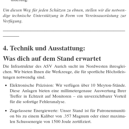
Um die­sen Weg für jeden Schüt­zen zu ebnen, stel­len wir die not­wen­
di­ge tech­ni­sche Unter­stüt­zung in Form von Ver­eins­aus­rüs­tung zur
Verfügung.
_​_​_​_​_​_​_​_​_​_​_​_​_​_​_​_​_​_​_​_​_​_​_​_​_​_​_​_​_​_​_​_​_​_​_​_​_​_​_​_​_​_​_​_​_​_​_​_​_​_​_​_​_​
_​_​_​_​_​_​_​
4. Technik und Ausstattung:
Was dich auf dem Stand erwartet
Die Infra­struk­tur des ASV Aurich sucht im Nord­wes­ten ihres­glei­
chen. Wir bie­ten Ihnen die Werk­zeu­ge, die für sport­li­che Höchst­leis­
tun­gen not­wen­dig sind.
Elek­tro­ni­sche Prä­zi­si­on:
Wir ver­fü­gen über
10 Mey­ton-Stän­de
.
Die­se Anla­gen bie­ten eine mil­li­me­ter­ge­naue Aus­wer­tung Ihrer
Tref­fer in Echt­zeit auf Moni­to­ren – ein unver­zicht­ba­rer Vor­teil
für die sofor­ti­ge Fehleranalyse.
Zuge­las­se­ne Ener­gie­wer­te:
Unser Stand ist für Patro­nen­mu­ni­ti­
on bis zu einem Kali­ber von
.357 Magnum
oder einer maxi­ma­
len Schuss­ener­gie von
1500 Joule
zertifiziert.