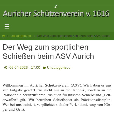
Zum
Inhalt
springen
Start
Uncategorized
Der Weg zum sportlichen Schießen beim ASV Aurich
Der Weg zum sportlichen
Schießen beim ASV Aurich
06.04.2026 - 17:00
Uncategorized
Will­kom­men im Auricher Schüt­zen­ver­ein (ASV). Wir haben es uns
zur Auf­ga­be gesetzt, Sie nicht nur an die Tech­nik, son­dern an die
Phi­lo­so­phie her­an­zu­füh­ren, die auch für unse­ren Schieß­stand „Feu­
er­waf­fen“ gilt. Wir betrei­ben Schieß­sport als Prä­zi­si­ons­dis­zi­plin.
Wer bei uns trai­niert, ver­pflich­tet sich der Per­fek­tio­nie­rung von Kör­
per und Geist.