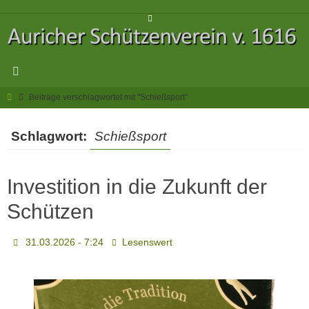
Zum
Inhalt
springen
Start
Beiträge verschlagwortet mit "Schießsport"
Schlagwort:
Schießsport
Investition in die Zukunft der
Schützen
31.03.2026 - 7:24
Lesenswert