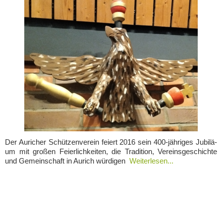
Der Auricher Schüt­zen­ver­ein fei­ert 2016 sein 400-jäh­ri­ges Jubi­lä­
um mit gro­ßen Fei­er­lich­kei­ten, die Tra­di­ti­on, Ver­eins­ge­schich­te
und Gemein­schaft in Aurich würdigen
Weiterlesen...