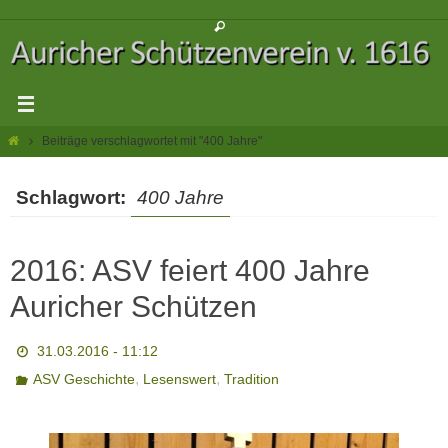
Zum
Inhalt
springen
Start
Beiträge verschlagwortet mit "400 Jahre"
Schlagwort:
400 Jahre
2016: ASV feiert 400 Jahre
Auricher Schützen
31.03.2016 - 11:12
,
,
ASV Geschichte
Lesenswert
Tradition